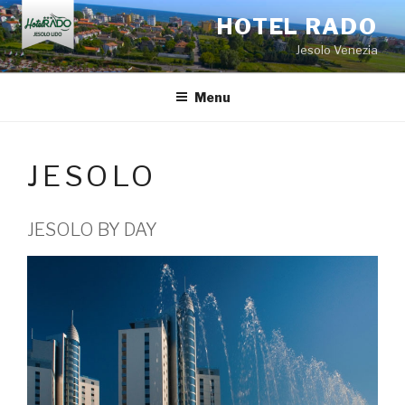
Salta
HOTEL RADO
al
Jesolo Venezia
contenuto
Menu
JESOLO
JESOLO BY DAY